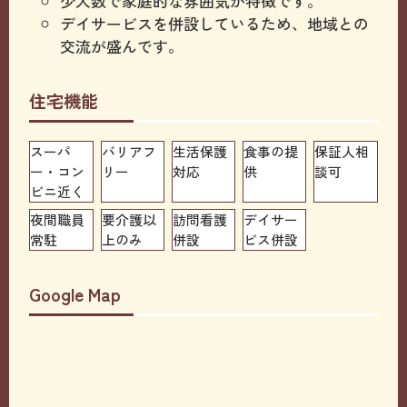
少人数で家庭的な雰囲気が特徴です。
デイサービスを併設しているため、地域との
交流が盛んです。
住宅機能
スーパ
バリアフ
生活保護
食事の提
保証人相
ー・コン
リー
対応
供
談可
ビニ近く
夜間職員
要介護以
訪問看護
デイサー
常駐
上のみ
併設
ビス併設
Google Map