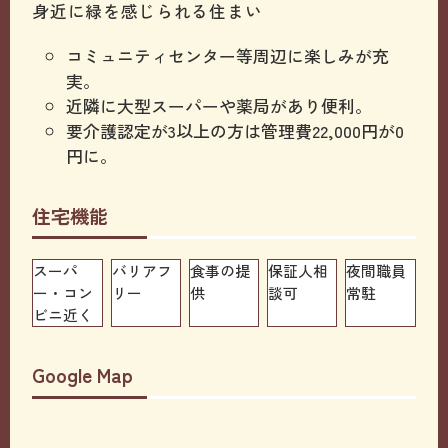
身近に緑を感じられる住まい
コミュニティセンター等周辺に楽しみが充
実。
近隣に大型スーパーや薬局があり便利。
要介護認定が3以上の方は管理費22,000円が0
円に。
住宅機能
スーパ
バリアフ
食事の提
保証人相
夜間職員
ー・コン
リー
供
談可
常駐
ビニ近く
Google Map