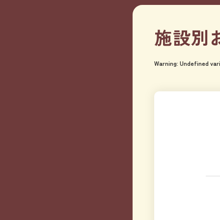
施設別
Warning
: Undefined var