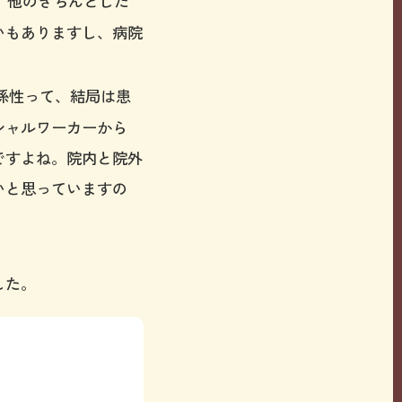
、他のきちんとした
いもありますし、病院
係性って、結局は患
シャルワーカーから
ですよね。院内と院外
いと思っていますの
した。