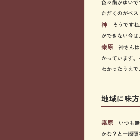
色々歯がゆいで
ただくのがベス
神
そうですね。
ができない今は
桒原
神さんは
かっています。
わかったうえで
地域に味方
桒原
いつも無
かな？と一瞬頭