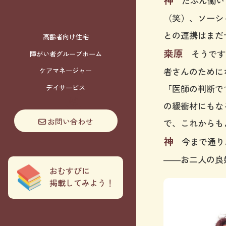
たぶん働いて
（笑）、ソーシ
との連携はまだ
高齢者向け住宅
桒原
そうです
障がい者グループホーム
者さんのために
ケアマネージャー
「医師の判断で
デイサービス
の緩衝材にもな
お問い合わせ
で、これからも
神
今まで通り
――お二人の良
おむすびに
掲載してみよう！