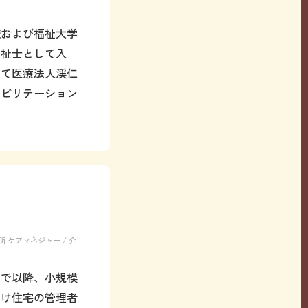
校および福祉大学
福祉士として入
して医療法人渓仁
ハビリテーション
ケアマネジャー / 介
んで以降、小規模
向け住宅の管理者