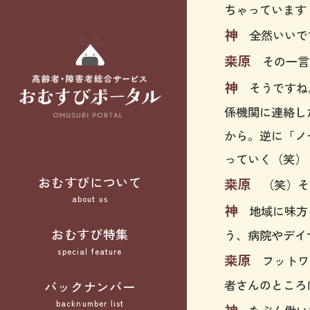
ちゃっています
神
全然いいで
桒原
その一言
神
そうですね。
係機関に連絡し
から。逆に「ノ
っていく（笑）
おむすびについて
桒原
（笑）そ
about us
神
地域に味方を
おむすび特集
う、病院やデイ
special feature
桒原
フットワ
者さんのところ
バックナンバー
backnumber list
神