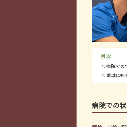
目次
病院での
地域に味
病院での状
桒原