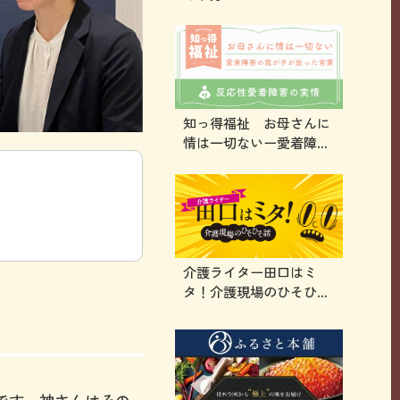
知っ得福祉 お母さんに
情は一切ないー愛着障害
の我が子が放った言葉
介護ライター田口はミ
タ！介護現場のひそひそ
話 第二十九話