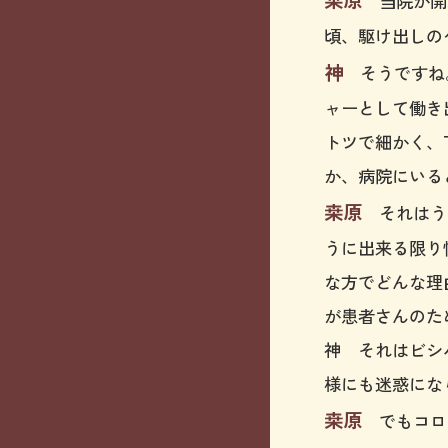
当院が開
頃、駆け出しの
神
そうですね。
ャーとして働き
トツで細かく、
か、病院にいる
桒原
それはう
うに出来る限り
な方でどんな理
が患者さんのた
神 それはビシ
様にも迷惑にな
桒原
でもコロ