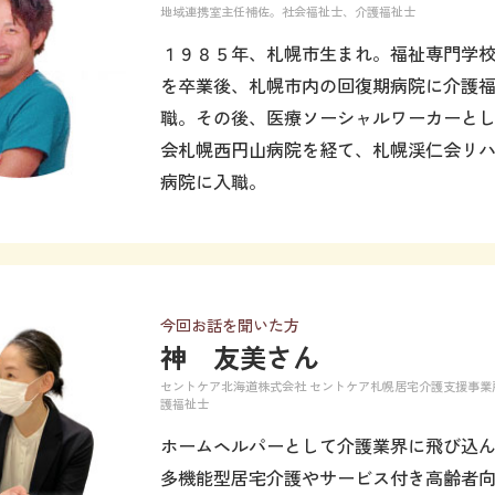
地域連携室主任補佐。社会福祉士、介護福祉士
１９８５年、札幌市生まれ。福祉専門学
を卒業後、札幌市内の回復期病院に介護
職。その後、医療ソーシャルワーカーと
会札幌西円山病院を経て、札幌渓仁会リ
病院に入職。
今回お話を聞いた方
神 友美さん
セントケア北海道株式会社 セントケア札幌居宅介護支援事業所 
護福祉士
ホームヘルパーとして介護業界に飛び込
多機能型居宅介護やサービス付き高齢者