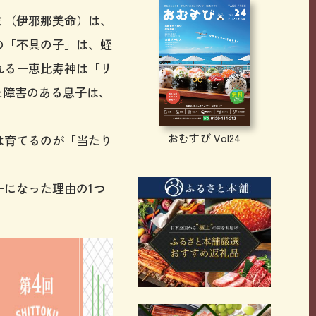
ミ（伊邪那美命）は、
の「不具の子」は、蛭
れるー恵比寿神は「リ
た障害のある息子は、
おむすび Vol24
は育てるのが「当たり
になった理由の1つ