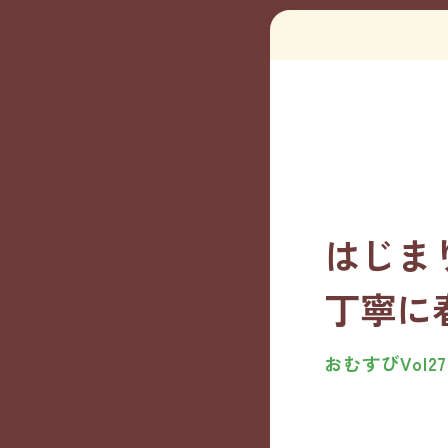
はじま
丁寧に
おむすびVol2