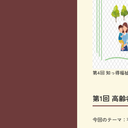
第4回 知っ得福
第1回 高
今回のテーマ：