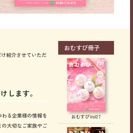
おむすび冊子
しだけ紹介させていただ
届けします。
つわる企業様の情報を
おむすびVol27
まの大切なご家族やご