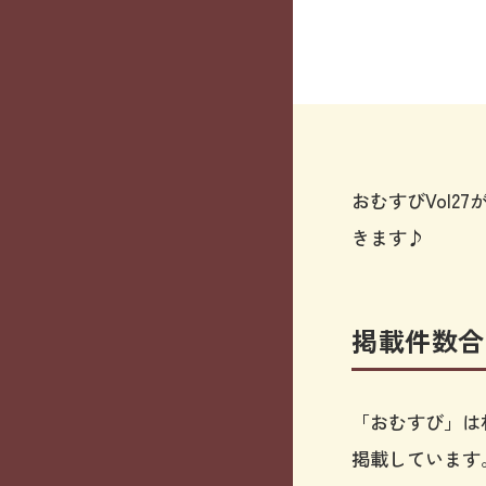
おむすびVol2
きます♪
掲載件数合
「おむすび」は
掲載しています