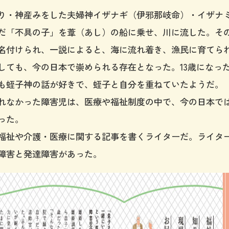
り・神産みをした夫婦神イザナギ（伊邪那岐命）・イザナ
だ「不具の子」を葦（あし）の船に乗せ、川に流した。そ
名付けられ、一説によると、海に流れ着き、漁民に育てら
しても、今の日本で崇められる存在となった。13歳になっ
も蛭子神の話が好きで、蛭子と自分を重ねていたようだ。
れなかった障害児は、医療や福祉制度の中で、今の日本で
った。
福祉や介護・医療に関する記事を書くライターだ。ライター
障害と発達障害があった。