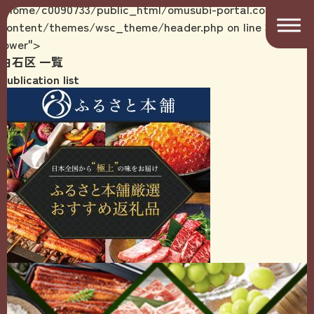
/home/c0090733/public_html/omusubi-portal.com/wp-
content/themes/wsc_theme/header.php on line
39
lower">
白石区
一覧
Publication list